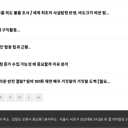
륜 외도 불륜 조사 / 세계 최초의 사설탐정 탄생, 비도크가 바꾼 탐…
래 구직활동…
인 협동 팁과 근황..
정 증거 수집 가능성 왜 중요할까 이유 분석
운 반전 결말? 탐비 101회 재연 배우 거짓말의 거짓말 도벽 (월요…
8
9
10
 주소 : 강원도 강릉시 포남동 | 본사주소 : 서울시 서초구 강남대로 34길8 유.엘.아이빌딩 3층 | 