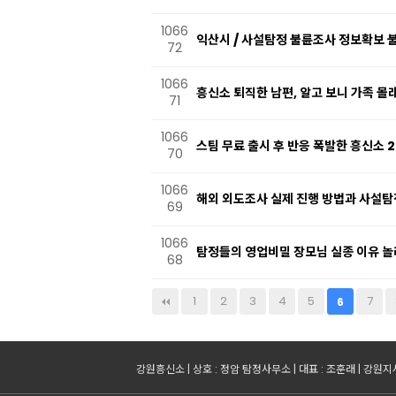
1066
익산시 / 사설탐정 불륜조사 정보확보 불
72
1066
흥신소 퇴직한 남편, 알고 보니 가족 몰
71
1066
스팀 무료 출시 후 반응 폭발한 흥신소 2
70
1066
해외 외도조사 실제 진행 방법과 사설탐
69
1066
탐정들의 영업비밀 장모님 실종 이유 놀라
68
다음
맨끝
1
2
3
4
5
7
6
강원흥신소 | 상호 : 정암 탐정사무소 | 대표 : 조훈래 | 강원지사