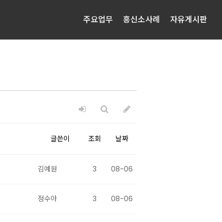
주요업무
흥신소사례
자유게시판
글쓴이
조회
날짜
김예원
3
08-06
정수아
3
08-06