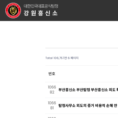
대한민국대표공식탐정
강원흥신소
Total 106,757건
6 페이지
번호
1066
부산흥신소 부산탐정 부산흥신소 외도 
82
1066
탐정사무소 외도의 증거 비용적 손해 안
81