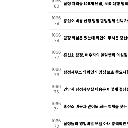
1066
탐정 자격증 129개 난립, 보복 대행 범
80
1066
흥신소 비용 산정 방법 합법업체 선택 
79
1066
탐정 의심은 있는데 확인이 무서운 당
78
1066
흥신소 탐정, 배우자의 일탈행위 의심될
77
1066
탐정사무소 의뢰인 익명성 보호 중요사
76
1066
안양시 탐정사무실 비용은 어떻게 결정될
75
1066
흥신소 비용과 믿어도 되는 업체를 찾는
74
1066
탐정들의 영업비밀 모텔 아내 충격적인 반
73