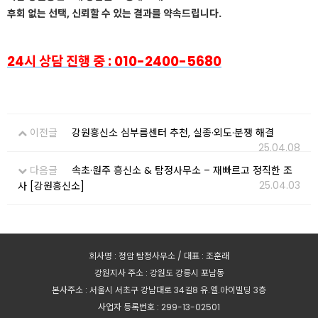
후회 없는 선택, 신뢰할 수 있는 결과를 약속드립니다.
24시 상담 진행 중 : 010-2400-5680
이전글
강원흥신소 심부름센터 추천, 실종·외도·분쟁 해결
25.04.08
다음글
속초·원주 흥신소 & 탐정사무소 – 재빠르고 정직한 조
25.04.03
사 [강원흥신소]
회사명 : 정암 탐정사무소 / 대표 : 조훈래
강원지사 주소 : 강원도 강릉시 포남동
본사주소 : 서울시 서초구 강남대로 34길8 유.엘.아이빌딩 3층
사업자 등록번호 : 299-13-02501