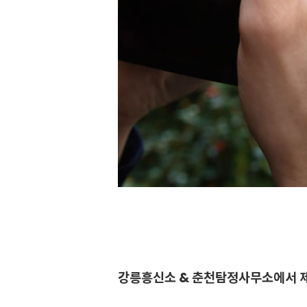
강릉흥신소 & 춘천탐정사무소에서 제