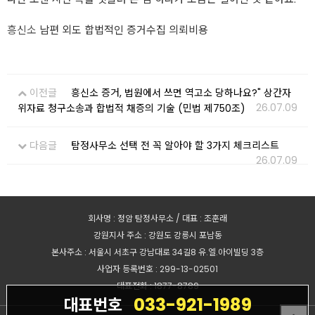
흥신소
남편 외도 합법적인 증거수집 의뢰비용
이전글
흥신소 증거, 법원에서 쓰면 역고소 당하나요?" 상간자
26.07.09
위자료 청구소송과 합법적 채증의 기술 (민법 제750조)
다음글
탐정사무소 선택 전 꼭 알아야 할 3가지 체크리스트
26.07.09
회사명 : 정암 탐정사무소 / 대표 : 조훈래
강원지사 주소 : 강원도 강릉시 포남동
본사주소 : 서울시 서초구 강남대로 34길8 유.엘.아이빌딩 3층
사업자 등록번호 : 299-13-02501
대표전화 : 1877-8789
033-921-1989
대표번호