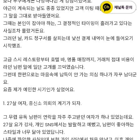
보다 누구에게든 다정하다는 게 강점이었어요.
야근이 계속되는 날도 종종 있었지만 고객 미팅 때문이라고 했었고요.
그 말을 그대로 받아들였어요.
그때는 본인이 잡아야 하는, 그 결정적인 타이밍이 흘러가고 있다는
사실조차 몰랐거든요.
그러던 날, 카드 청구서를 살피는데 낯선 결제 내역이 눈에 들어오기
시작했죠.
고급 스시 레스토랑부터 호텔 바, 명품 매장까지, 거래처 접대 비용이
라던 남편 말에 일단 고개를 끄덕였습니다.
그런데 한편으로는 마음속에 납득이 안 가는 의심 하나가 자꾸 남더군
요.
요즘 제가 예민한 시기인가 싶었어요.
1. 27살 여자,
흥신소
의뢰의 계기가 되자.
그 무렵 유독 남편이 연락을 자주 주고받던 여자가 하나 있었는데요.
27살 요가 강사, 개인 SNS에서는 발랄하고 예뻤고, 남편이 좋아하는
스타일과 너무 닮아 있었답니다.
나중에 파악한 사실인데 보험 가입 상담에서 처음 만났고, 이후 개인