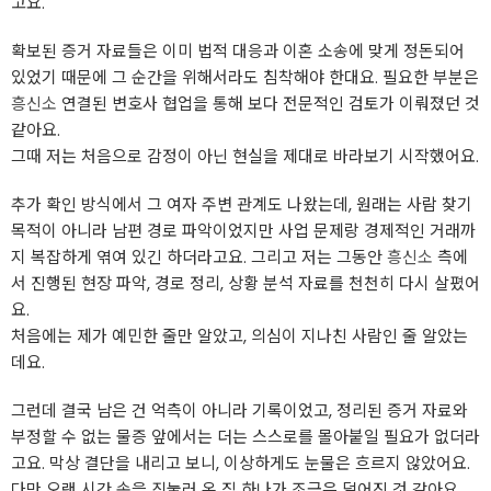
고요.
확보된 증거 자료들은 이미 법적 대응과 이혼 소송에 맞게 정돈되어
있었기 때문에 그 순간을 위해서라도 침착해야 한대요. 필요한 부분은
흥신소
연결된 변호사 협업을 통해 보다 전문적인 검토가 이뤄졌던 것
같아요.
그때 저는 처음으로 감정이 아닌 현실을 제대로 바라보기 시작했어요.
추가 확인 방식에서 그 여자 주변 관계도 나왔는데, 원래는 사람 찾기
목적이 아니라 남편 경로 파악이었지만 사업 문제랑 경제적인 거래까
지 복잡하게 엮여 있긴 하더라고요. 그리고 저는 그동안
흥신소
측에
서 진행된 현장 파악, 경로 정리, 상황 분석 자료를 천천히 다시 살폈어
요.
처음에는 제가 예민한 줄만 알았고, 의심이 지나친 사람인 줄 알았는
데요.
그런데 결국 남은 건 억측이 아니라 기록이었고, 정리된 증거 자료와
부정할 수 없는 물증 앞에서는 더는 스스로를 몰아붙일 필요가 없더라
고요. 막상 결단을 내리고 보니, 이상하게도 눈물은 흐르지 않았어요.
다만 오랜 시간 속을 짓눌러 온 짐 하나가 조금은 덜어진 것 같아요.