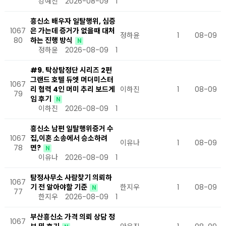
강예진
2026-08-09
1
흥신소 배우자 일탈행위, 심증
1067
은 가는데 증거가 없을때 대처
정하윤
1
08-09
80
하는 진행 방식
N
정하윤
2026-08-09
1
#9. 탁상탐정단 시리즈 2편
그랜드 호텔 듀엣 머더미스터
1067
리 협력 4인 머미 추리 보드게
이하진
1
08-09
79
임 후기
N
이하진
2026-08-09
1
흥신소 남편 일탈행위증거 수
1067
집,이혼 소송에서 승소하려
이유나
1
08-09
78
면?
N
이유나
2026-08-09
1
탐정사무소 사람찾기 의뢰하
1067
기 전 알아야할 기준
한지우
1
08-09
N
77
한지우
2026-08-09
1
부산흥신소 가격 의뢰 상담 정
1067