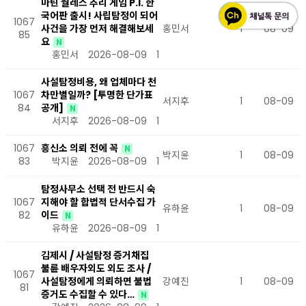
마틴 월레스 추리 게임 P.I. 한
국어판 출시! 사립탐정이 되어
1067
사건을 가장 먼저 해결해보세
홍민서
1
08-09
85
요
N
홍민서
2026-08-09
1
사설탐정비용, 왜 업체마다 천
1067
차만별일까? [투명한 단가표
서지후
1
08-09
84
공개]
N
서지후
2026-08-09
1
1067
흥신소 의뢰 전에 꼭
N
박지윤
1
08-09
83
박지윤
2026-08-09
1
탐정사무소 선택 전 반드시 숙
1067
지해야 할 합법적 단서수집 가
유하윤
1
08-09
82
이드
N
유하윤
2026-08-09
1
김제시 / 사설탐정 증거채집
불륜 배우자외도 외도 조사 /
1067
사설탐정에게 의뢰하면 불법
강예진
1
08-09
81
증거도 수집할 수 있다…
N