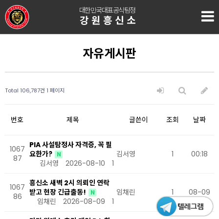
대한민국대표공식탐정
강원흥신소
자유게시판
Total 106,787건
1 페이지
번호
제목
글쓴이
조회
날짜
PIA 사설탐정사 자격증, 꼭 필
1067
요한가?
김서영
1
00:18
N
87
김서영
2026-08-10
1
흥신소 새벽 2시 의뢰인 연락
1067
받고 현장 긴급출동!
임채린
1
08-09
N
86
임채린
2026-08-09
1