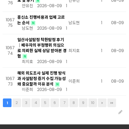
보 및 후기
안유진
1
08-09
N
76
안유진
2026-08-09
1
흥신소 진행비용과 업체 고르
1067
는 순서
남도현
1
08-09
N
75
남도현
2026-08-09
1
일산사설탐정 착한탐정 후기
｜배우자의 부정행위 의심으
1067
로 의뢰한 실제 상담 받아본 경
최지호
1
08-09
74
험
N
최지호
2026-08-09
1
해외 외도조사 실제 진행 방식
1067
과 사설탐정 증거 수집 가능성
이준희
1
08-09
73
왜 중요할까 이유 분석
N
이준희
2026-08-09
1
2
3
4
5
6
7
8
9
10
1